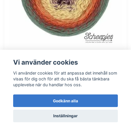
Scheepjes cotton Whirl - 708 Pumpkin Spice
255 kr
Vi använder cookies
Vi använder cookies för att anpassa det innehåll som
I lager
visas för dig och för att du ska få bästa tänkbara
upplevelse när du handlar hos oss.
Godkänn alla
Inställningar