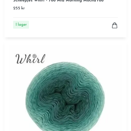
Scheepjes Whirl - 766 Mid Morning Mocha'roo
255 kr
I lager