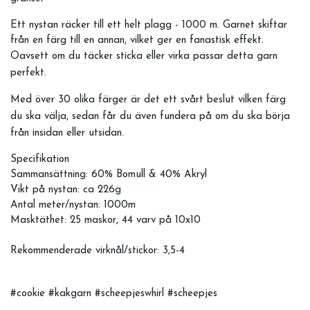
Ett nystan räcker till ett helt plagg - 1000 m. Garnet skiftar
från en färg till en annan, vilket ger en fanastisk effekt.
Oavsett om du täcker sticka eller virka passar detta garn
perfekt.
Med över 30 olika färger är det ett svårt beslut vilken färg
du ska välja, sedan får du även fundera på om du ska börja
från insidan eller utsidan.
Specifikation
Sammansättning: 60% Bomull & 40% Akryl
Vikt på nystan: ca 226g
Antal meter/nystan: 1000m
Masktäthet: 25 maskor, 44 varv på 10x10
Rekommenderade virknål/stickor: 3,5-4
#cookie #kakgarn #scheepjeswhirl #scheepjes