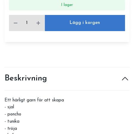
I lager
Lägg i korgen
Beskrivning
Ett härligt garn för att skapa
- sjal
- poncho
- tunika
- tröja