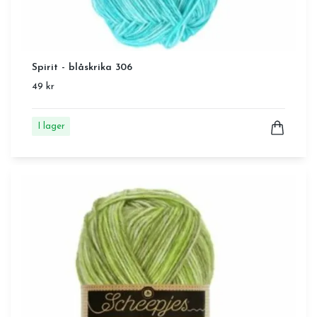
Spirit - blåskrika 306
49 kr
I lager