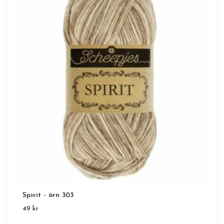
Spirit - örn 303
49 kr