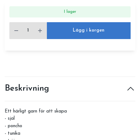
I lager
Lägg i korgen
Beskrivning
Ett härligt garn för att skapa
- sjal
- poncho
- tunika