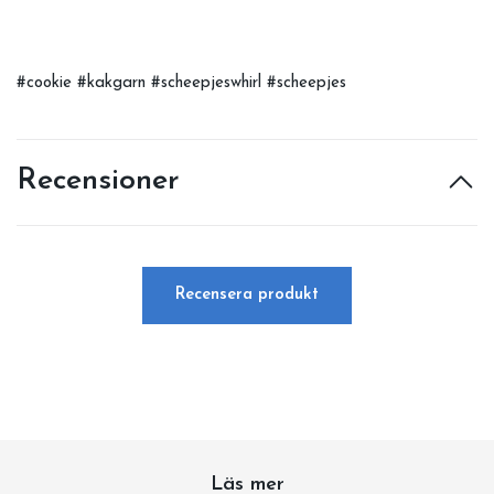
#cookie #kakgarn #scheepjeswhirl #scheepjes
Recensioner
Recensera produkt
Läs mer