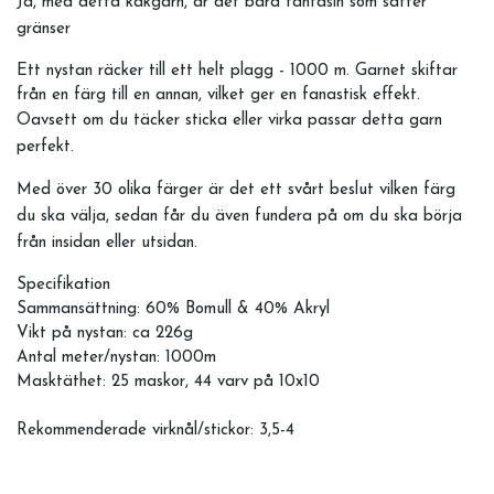
Ja, med detta kakgarn, är det bara fantasin som sätter
gränser
Ett nystan räcker till ett helt plagg - 1000 m. Garnet skiftar
från en färg till en annan, vilket ger en fanastisk effekt.
Oavsett om du täcker sticka eller virka passar detta garn
perfekt.
Med över 30 olika färger är det ett svårt beslut vilken färg
du ska välja, sedan får du även fundera på om du ska börja
från insidan eller utsidan.
Specifikation
Sammansättning: 60% Bomull & 40% Akryl
Vikt på nystan: ca 226g
Antal meter/nystan: 1000m
Masktäthet: 25 maskor, 44 varv på 10x10
Rekommenderade virknål/stickor: 3,5-4