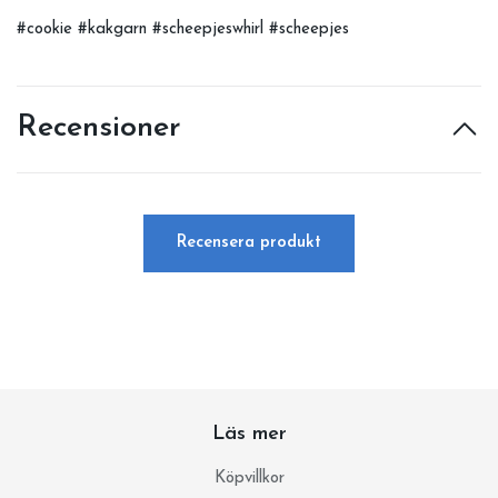
#cookie #kakgarn #scheepjeswhirl #scheepjes
Recensioner
Recensera produkt
Läs mer
Köpvillkor