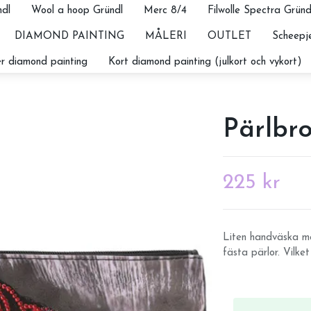
dl
Wool a hoop Gründl
Merc 8/4
Filwolle Spectra Gründ
DIAMOND PAINTING
MÅLERI
OUTLET
Scheepje
r diamond painting
Kort diamond painting (julkort och vykort)
Pärlbro
225 kr
Liten handväska me
fästa pärlor. Vilket