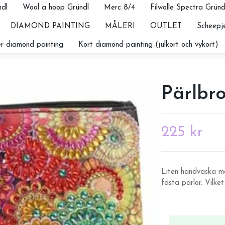
dl
Wool a hoop Gründl
Merc 8/4
Filwolle Spectra Gründ
DIAMOND PAINTING
MÅLERI
OUTLET
Scheepje
r diamond painting
Kort diamond painting (julkort och vykort)
Pärlbr
225 kr
Liten handväska me
fästa pärlor. Vilket