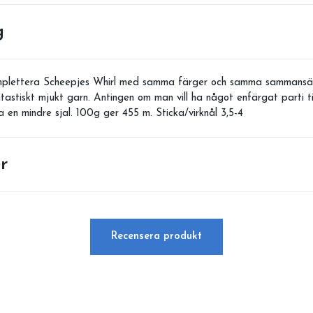
g
omplettera Scheepjes Whirl med samma färger och samma sammansät
ntastiskt mjukt garn. Antingen om man vill ha något enfärgat parti t
a en mindre sjal. 100g ger 455 m. Sticka/virknål 3,5-4
r
Recensera produkt