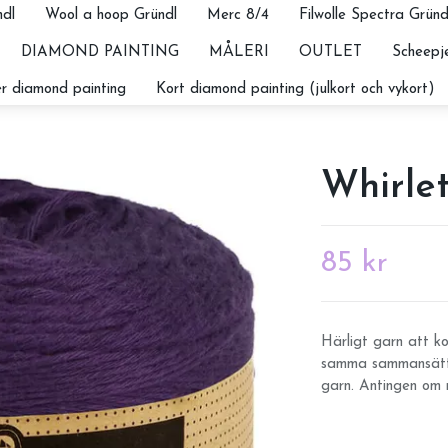
dl
Wool a hoop Gründl
Merc 8/4
Filwolle Spectra Gründ
DIAMOND PAINTING
MÅLERI
OUTLET
Scheepje
r diamond painting
Kort diamond painting (julkort och vykort)
Whirle
85 kr
Härligt garn att 
samma sammansättni
garn. Antingen om m