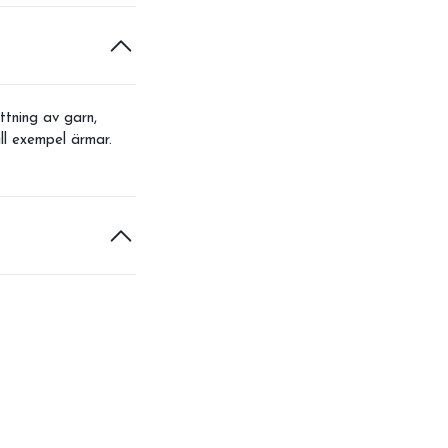
tning av garn,
ill exempel ärmar.