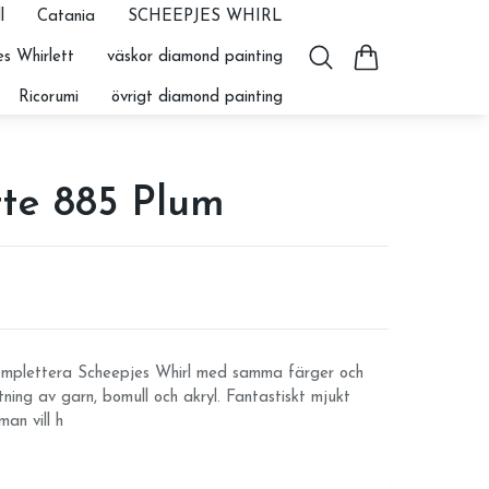
l
Catania
SCHEEPJES WHIRL
s Whirlett
väskor diamond painting
Ricorumi
övrigt diamond painting
tte 885 Plum
komplettera Scheepjes Whirl med samma färger och
ng av garn, bomull och akryl. Fantastiskt mjukt
an vill h