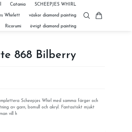
l
Catania
SCHEEPJES WHIRL
s Whirlett
väskor diamond painting
Ricorumi
övrigt diamond painting
te 868 Bilberry
komplettera Scheepjes Whirl med samma färger och
ng av garn, bomull och akryl. Fantastiskt mjukt
an vill h