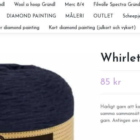
dl
Wool a hoop Gründl
Merc 8/4
Filwolle Spectra Gründ
DIAMOND PAINTING
MÅLERI
OUTLET
Scheepje
r diamond painting
Kort diamond painting (julkort och vykort)
Whirlet
85 kr
Härligt garn att 
samma sammansättni
garn. Antingen om m