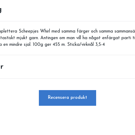
g
omplettera Scheepjes Whirl med samma färger och samma sammansät
ntastiskt mjukt garn. Antingen om man vill ha något enfärgat parti t
a en mindre sjal. 100g ger 455 m. Sticka/virknål 3,5-4
r
Recensera produkt