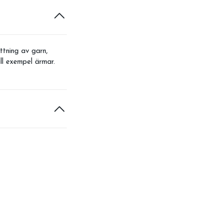
tning av garn,
ill exempel ärmar.