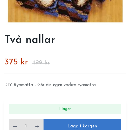
Två nallar
375 kr
499 kr
DIY Ryamatta - Gör din egen vackra ryamatta.
I lager
Lägg i korgen