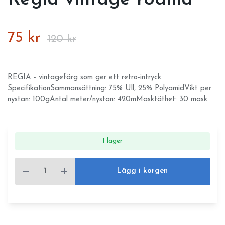
75 kr
120 kr
REGIA - vintagefärg som ger ett retro-intryck
SpecifikationSammansättning: 75% Ull, 25% PolyamidVikt per
nystan: 100gAntal meter/nystan: 420mMasktäthet: 30 mask
I lager
Lägg i korgen