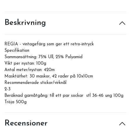
Beskrivning
REGIA - vintagefärg som ger ett retro-intryck
Specifikation
Sammansättning: 75% Ull, 25% Polyamid
Vikt per nystan: 100g
Antal meter/nystan: 420m
Masktäthet: 30 maskor, 42 rader på 10x10cm
Recommenderade stickor/virknål
2-3
Beräknad garnåtgång: till ett par sockar stl 36-46 ung 100g
Tröja 500g
Recensioner