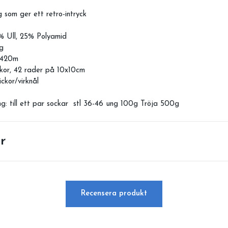
som ger ett retro-intryck
% Ull, 25% Polyamid
0g
: 420m
kor, 42 rader på 10x10cm
kor/virknål
: till ett par sockar stl 36-46 ung 100g Tröja 500g
r
Recensera produkt