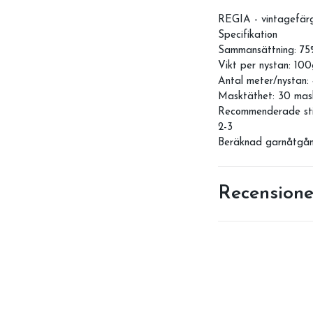
REGIA - vintagefärg 
Specifikation
Sammansättning: 75
Vikt per nystan: 10
Antal meter/nystan
Masktäthet: 30 mas
Recommenderade stic
2-3
Beräknad garnåtgång
Recensione