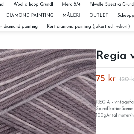
dl
Wool a hoop Gründl
Merc 8/4
Filwolle Spectra Gründ
DIAMOND PAINTING
MÅLERI
OUTLET
Scheepje
r diamond painting
Kort diamond painting (julkort och vykort)
Regia v
75 kr
120 k
REGIA - vintagefär
SpecifikationSamma
100gAntal meter/n