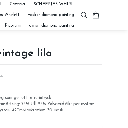
l
Catania
SCHEEPJES WHIRL
s Whirlett
väskor diamond painting
Ricorumi
övrigt diamond painting
intage lila
r
g som ger ett retro-intryck
nsättning: 75% Ull, 25% PolyamidVikt per nystan:
ystan: 420mMasktäthet: 30 mask