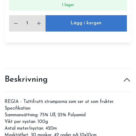
I lager
Lägg i korgen
Beskrivning
REGIA - Tuttifrutti strumporna som ser ut som frukter.
Specifikation
Sammansättning: 75% Ull, 25% Polyamid
Vikt per nystan: 100g
Antal meter/nystan: 420m
Masktäthet: 30 maskor, 42 rader på 10x10cm