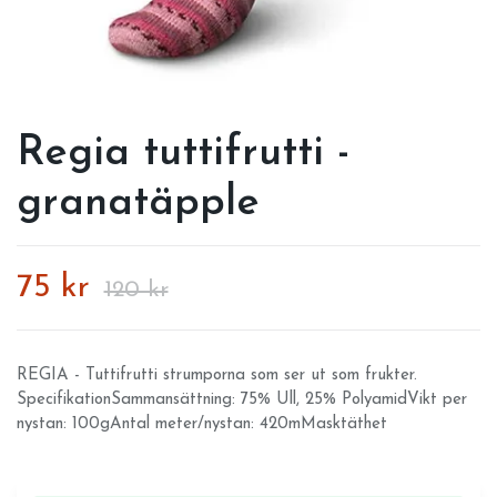
Regia tuttifrutti -
granatäpple
75 kr
120 kr
REGIA - Tuttifrutti strumporna som ser ut som frukter.
SpecifikationSammansättning: 75% Ull, 25% PolyamidVikt per
nystan: 100gAntal meter/nystan: 420mMasktäthet