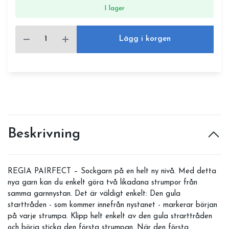
I lager
Lägg i korgen
Beskrivning
REGIA PAIRFECT – Sockgarn på en helt ny nivå. Med detta
nya garn kan du enkelt göra två likadana strumpor från
samma garnnystan. Det är väldigt enkelt: Den gula
starttråden - som kommer innefrån nystanet - markerar början
på varje strumpa. Klipp helt enkelt av den gula strarttråden
och börja sticka den första strumpan. När den första