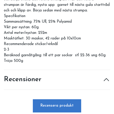
strumpan är färdig, nysta upp garnet till nästa gula starttråd
och och klipp av. Börja sedan med nästa strumpa.
Specifikation
Sammansättning: 75% Ull, 25% Polyamid
Vikt per nystan: 60g
Antal meter/nystan: 252m
Masktäthet: 30 maskor, 42 rader på 10x10cm
Recommenderade stickor/virknål
2-3
Beräknad garnåtgång: till ett par sockar stl 22-36 ung 60g
Tröja 500g
Recensioner
Recensera produkt