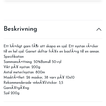
Beskrivning
Ett hÃ¤rligt garn fÃ¶r att skapa en sjal. Ett nystan rÃ¤cker
till en hel sjal. Garnet skiftar frÃ¥n en basfÃ¤rg till en annan.
Specifikation
SammansÃ¤ttning: 50%Bomull 50¬ryl
Vikt pÃ¥ nystan: 200g
Antal meter/nystan: 800m
MasktÃ¤thet: 26 maskor, 38 varv pÃ¥ 10x10
Rekommenderade virknÃ¥l/stickor: 3,5
GarnÃ¥tgÃ¥ng:
Sjal 200g