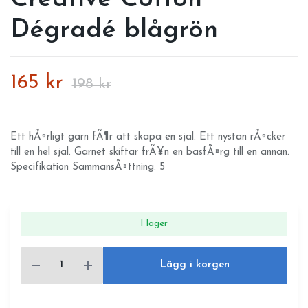
Dégradé blågrön
165 kr
198 kr
Ett hÃ¤rligt garn fÃ¶r att skapa en sjal. Ett nystan rÃ¤cker
till en hel sjal. Garnet skiftar frÃ¥n en basfÃ¤rg till en annan.
Specifikation SammansÃ¤ttning: 5
I lager
Lägg i korgen