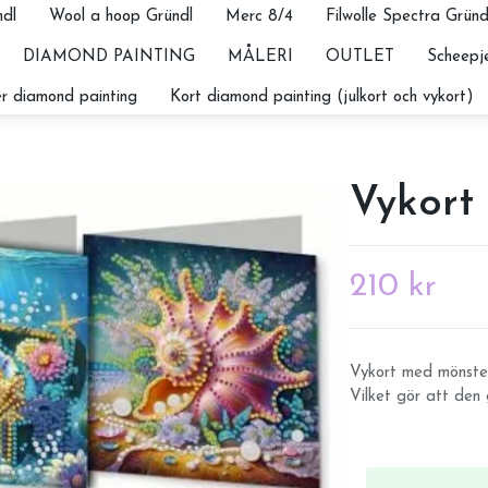
dl
Wool a hoop Gründl
Merc 8/4
Filwolle Spectra Gründ
DIAMOND PAINTING
MÅLERI
OUTLET
Scheepje
r diamond painting
Kort diamond painting (julkort och vykort)
Vykort 
210 kr
Vykort med mönster
Vilket gör att den 