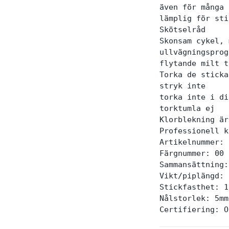
även för många 
lämplig för sti
Skötselråd

Skonsam cykel, 
ullvägningsprog
flytande milt t
Torka de sticka
stryk inte

torka inte i di
torktumla ej

Klorblekning är
Professionell k
Artikelnummer: 
Färgnummer: 00

Sammansättning:
Vikt/piplängd: 
Stickfasthet: 1
Nålstorlek: 5mm
Certifiering: O