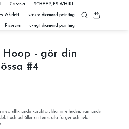
l
Catania
SCHEEPJES WHIRL
s Whirlett
väskor diamond painting
Ricorumi
övrigt diamond painting
 Hoop - gör din
össa #4
 med ullliknande karaktär, kliar inte huden, värmande
abbt och behåller sin form, alla färger och hela
s