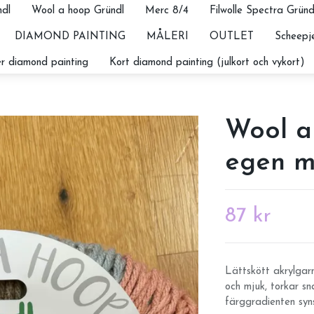
dl
Wool a hoop Gründl
Merc 8/4
Filwolle Spectra Gründ
DIAMOND PAINTING
MÅLERI
OUTLET
Scheepje
r diamond painting
Kort diamond painting (julkort och vykort)
Wool a
egen m
87 kr
Lättskött akrylgarn
och mjuk, torkar sn
färggradienten syn