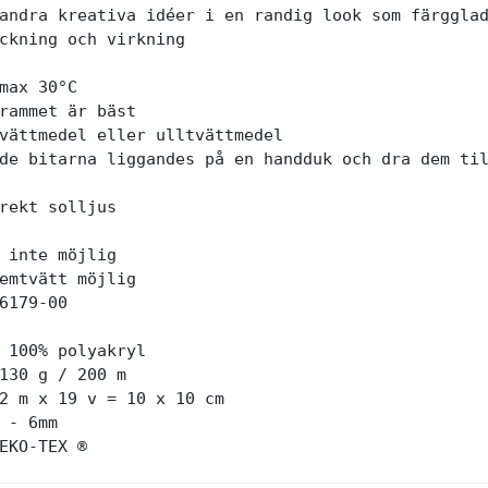
andra kreativa idéer i en randig look som färgglad
ckning och virkning

max 30°C

rammet är bäst

vättmedel eller ulltvättmedel

de bitarna liggandes på en handduk och dra dem til
rekt solljus

 inte möjlig

emtvätt möjlig

6179-00

 100% polyakryl

130 g / 200 m

2 m x 19 v = 10 x 10 cm

 - 6mm

EKO-TEX ®