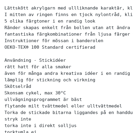
Lättskött akrylgarn med ullliknande karaktär, kl
I mitten av ringen finns en tjock nylontråd, kli
5 olika färgtoner i en randig look

Ränder skapas enkelt från bollen utan att ändra 
fantastiska färgkombinationer från ljusa färger 
Instruktioner för mössan i banderolen

OEKO-TEX® 100 Standard certifierad

Användning - Stickidéer

rätt hatt för alla smaker

även för många andra kreativa idéer i en randig 
lämplig för stickning och virkning

Skötselråd

Skonsam cykel, max 30°C

ullvägningsprogrammet är bäst

flytande milt tvättmedel eller ulltvättmedel

Torka de stickade bitarna liggandes på en handdu
stryk inte

torka inte i direkt solljus

torktumla ej
