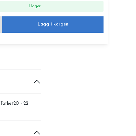
I lager
Lägg i korgen
Täthet20 - 22