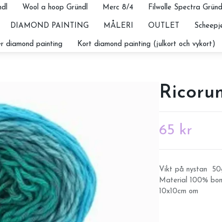
dl
Wool a hoop Gründl
Merc 8/4
Filwolle Spectra Gründ
DIAMOND PAINTING
MÅLERI
OUTLET
Scheepje
r diamond painting
Kort diamond painting (julkort och vykort)
Ricorum
65 kr
Vikt på nystan 5
Material 100% bomu
10x10cm om