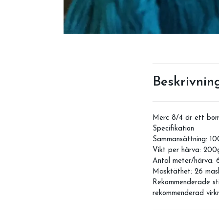
Beskrivnin
Merc 8/4 är ett bom
Specifikation
Sammansättning: 10
Vikt per härva: 200
Antal meter/härva:
Masktäthet: 26 mas
Rekommenderade sti
rekommenderad virkn