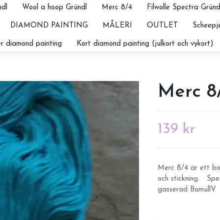
dl
Wool a hoop Gründl
Merc 8/4
Filwolle Spectra Gründ
DIAMOND PAINTING
MÅLERI
OUTLET
Scheepje
r diamond painting
Kort diamond painting (julkort och vykort)
Merc 8/
139 kr
Merc 8/4 är ett bo
och stickning. Spe
gasserad BomullV