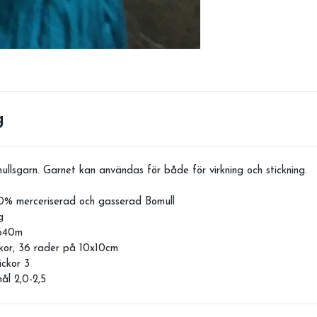
g
ullsgarn. Garnet kan användas för både för virkning och stickning.
0% merceriserad och gasserad Bomull
g
 640m
kor, 36 rader på 10x10cm
ckor 3
ål 2,0-2,5