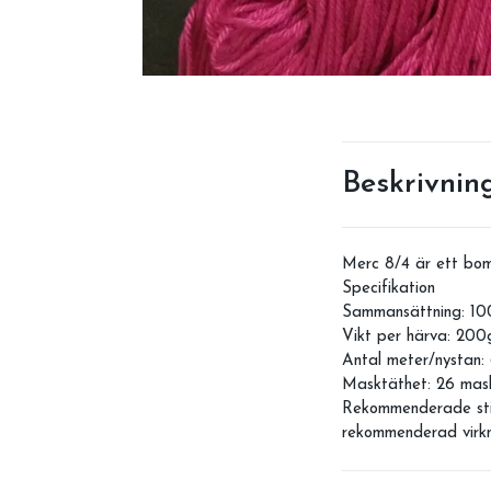
Beskrivnin
Merc 8/4 är ett bom
Specifikation
Sammansättning: 10
Vikt per härva: 200
Antal meter/nystan
Masktäthet: 26 mas
Rekommenderade sti
rekommenderad virkn