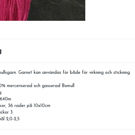
g
ullsgarn. Garnet kan användas för både för virkning och stickning.
0% merceriserad och gasserad Bomull
g
: 640m
kor, 36 rader på 10x10cm
ckor 3
ål 2,0-2,5