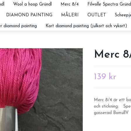
dl
Wool a hoop Gründl
Merc 8/4
Filwolle Spectra Gründ
DIAMOND PAINTING
MÅLERI
OUTLET
Scheepje
r diamond painting
Kort diamond painting (julkort och vykort)
Merc 8/
139 kr
Merc 8/4 är ett bo
och stickning. Spe
gasserad BomullV