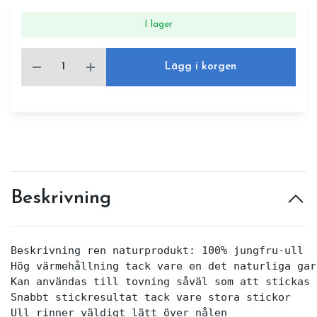
I lager
Lägg i korgen
Beskrivning
Beskrivning ren naturprodukt: 100% jungfru-ull

Hög värmehållning tack vare en det naturliga garn
Kan användas till tovning såväl som att stickas 
Snabbt stickresultat tack vare stora stickor

Ull rinner väldigt lätt över nålen
