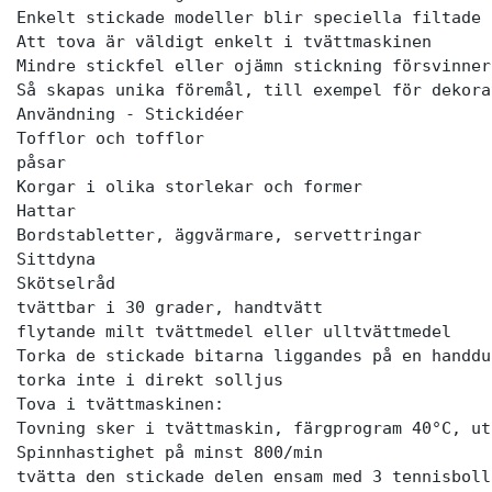
Enkelt stickade modeller blir speciella filtade 
Att tova är väldigt enkelt i tvättmaskinen

Mindre stickfel eller ojämn stickning försvinner
Så skapas unika föremål, till exempel för dekora
Användning - Stickidéer

Tofflor och tofflor

påsar

Korgar i olika storlekar och former

Hattar

Bordstabletter, äggvärmare, servettringar

Sittdyna

Skötselråd

tvättbar i 30 grader, handtvätt

flytande milt tvättmedel eller ulltvättmedel

Torka de stickade bitarna liggandes på en handdu
torka inte i direkt solljus

Tova i tvättmaskinen:

Tovning sker i tvättmaskin, färgprogram 40°C, ut
Spinnhastighet på minst 800/min

tvätta den stickade delen ensam med 3 tennisbolla