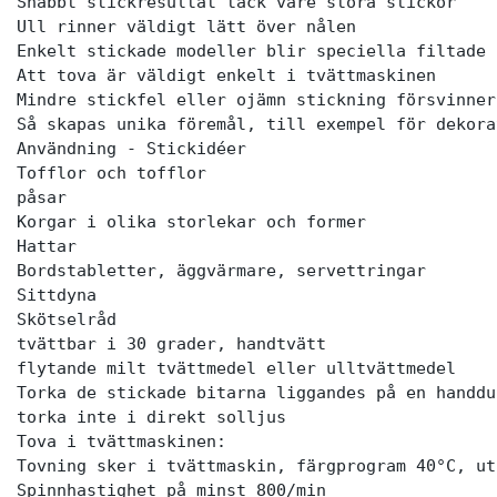
Snabbt stickresultat tack vare stora stickor

Ull rinner väldigt lätt över nålen

Enkelt stickade modeller blir speciella filtade 
Att tova är väldigt enkelt i tvättmaskinen

Mindre stickfel eller ojämn stickning försvinner
Så skapas unika föremål, till exempel för dekora
Användning - Stickidéer

Tofflor och tofflor

påsar

Korgar i olika storlekar och former

Hattar

Bordstabletter, äggvärmare, servettringar

Sittdyna

Skötselråd

tvättbar i 30 grader, handtvätt

flytande milt tvättmedel eller ulltvättmedel

Torka de stickade bitarna liggandes på en handdu
torka inte i direkt solljus

Tova i tvättmaskinen:

Tovning sker i tvättmaskin, färgprogram 40°C, ut
Spinnhastighet på minst 800/min
