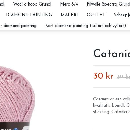
dl
Wool a hoop Gründl
Merc 8/4
Filwolle Spectra Gründ
DIAMOND PAINTING
MÅLERI
OUTLET
Scheepje
r diamond painting
Kort diamond painting (julkort och vykort)
Catani
30 kr
39 k
Catania är ett väl
kvalitativ bomull.
stickning. Catania ä