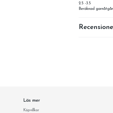
2.5 -3.5
Beräknad garnåtgång
Recensione
Läs mer
Köpvillkor