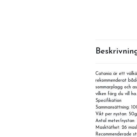
Beskrivnin
Catania är ett välkä
rekommenderat både f
sommarplagg och asse
vilken färg du vill 
Specifikation
Sammansättning: 10
Vikt per nystan: 50g
Antal meter/nystan:
Masktäthet: 26 mas
Recommenderade stic