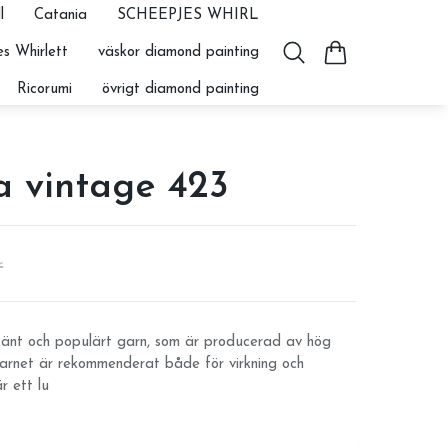
l
Catania
SCHEEPJES WHIRL
s Whirlett
väskor diamond painting
Ricorumi
övrigt diamond painting
a vintage 423
r
känt och populärt garn, som är producerad av hög
 Garnet är rekommenderat både för virkning och
r ett lu