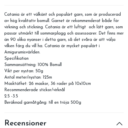
Catania är ett välkänt och populärt garn, som är producerad
av hög kvalitativ bomull. Garnet är rekommenderat både för
virkning och stickning. Catania är ett luftigt och lätt garn, som
passar utmärkt till sommarplagg och assessoarer. Det finns mer
än 90 olika nyanser i detta garn, så det svåra är att välja
vilken färg du vill ha. Catania är mycket populärt i
Amigurumisvärlden.
Specifikation
Sammansättning: 100% Bomull
Vikt per nystan: 50g
Antal meter/nystan: 125m
Masktäthet: 26 maskor, 36 rader på 10x10cm
Recommenderade stickor/virknål
2.5 -3.5
Beräknad garnåtgång: till en tröja 500g
Recensioner