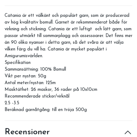
Catania är ett välkänt och populärt garn, som är producerad
av hög kvalitativ bomull. Garnet är rekommenderat både för
virkning och stickning. Catania är ett luftigt och lätt garn, som
passar utmärkt till sommarplagg och assessoarer. Det finns mer
än 90 olika nyanser i detta garn, så det svåra är att välja
vilken färg du vill ha. Catania är mycket populärt i
Amigurumisvärlden.
Specifikation
Sammansättning: 100% Bomull
Vikt per nystan: 50g
Antal meter/nystan: 125m
Masktäthet: 26 maskor, 36 rader på 10x10cm
Recommenderade stickor/virknål
2.5 -3.5
Beräknad garnåtgång: till en tröja 500g
Recensioner