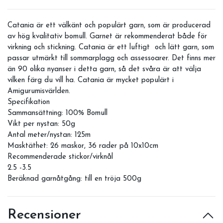
Catania är ett välkänt och populärt garn, som är producerad
av hög kvalitativ bomull. Garnet är rekommenderat både för
virkning och stickning. Catania är ett luftigt och lätt garn, som
passar utmärkt till sommarplagg och assessoarer. Det finns mer
än 90 olika nyanser i detta garn, så det svåra är att välja
vilken färg du vill ha. Catania är mycket populärt i
Amigurumisvärlden.
Specifikation
Sammansättning: 100% Bomull
Vikt per nystan: 50g
Antal meter/nystan: 125m
Masktäthet: 26 maskor, 36 rader på 10x10cm
Recommenderade stickor/virknål
2.5 -3.5
Beräknad garnåtgång: till en tröja 500g
Recensioner