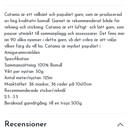
Catania är ett välkänt och populärt garn, som är producerad
av hög kvalitativ bomull. Garnet är rekommenderat både för
virkning och stickning. Catania är ett luftigt och lätt garn, som
passar utmärkt till sommarplagg och assessoarer. Det finns mer
än 90 olika nyanser i detta garn, så det svåra är att välja
vilken färg du vill ha. Catania är mycket populärt i
Amigurumisvärlden.
Specifikation
Sammansättning: 100% Bomull
Vikt per nystan: 50g
Antal meter/nystan: 125m
Masktäthet: 26 maskor, 36 rader på 10x10cm
Recommenderade stickor/virknål
2.5 -3.5
Beräknad garnåtgång: till en tröja 500g
Recensioner