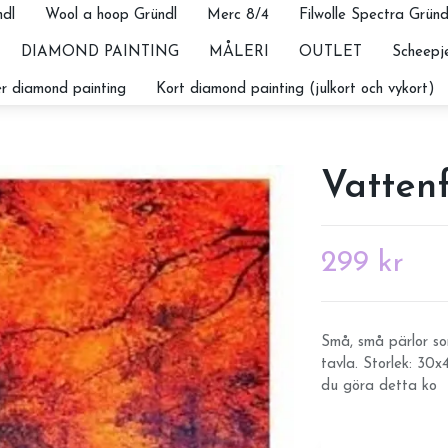
dl
Wool a hoop Gründl
Merc 8/4
Filwolle Spectra Gründ
DIAMOND PAINTING
MÅLERI
OUTLET
Scheepje
r diamond painting
Kort diamond painting (julkort och vykort)
Vattenf
299 kr
Små, små pärlor som
tavla. Storlek: 30
du göra detta ko