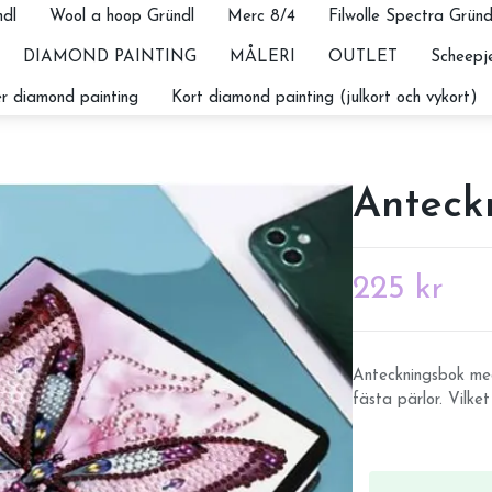
dl
Wool a hoop Gründl
Merc 8/4
Filwolle Spectra Gründ
DIAMOND PAINTING
MÅLERI
OUTLET
Scheepje
r diamond painting
Kort diamond painting (julkort och vykort)
Anteckn
225 kr
Anteckningsbok med
fästa pärlor. Vilket