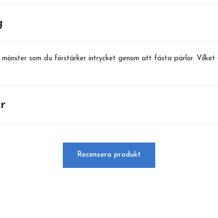
g
önster som du förstärker intrycket genom att fästa pärlor. Vilket g
r
Recensera produkt