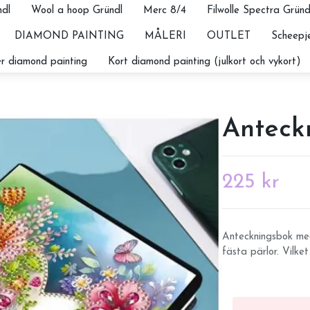
dl
Wool a hoop Gründl
Merc 8/4
Filwolle Spectra Gründ
DIAMOND PAINTING
MÅLERI
OUTLET
Scheepje
r diamond painting
Kort diamond painting (julkort och vykort)
Anteck
225 kr
Anteckningsbok med
fästa pärlor. Vilket