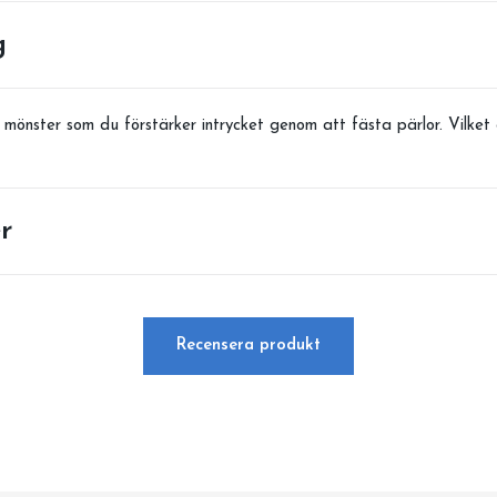
g
önster som du förstärker intrycket genom att fästa pärlor. Vilket g
r
Recensera produkt